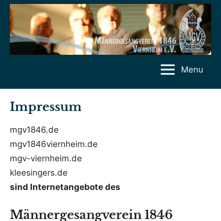
Skip
to
content
Menu
Impressum
mgv1846.de
mgv1846viernheim.de
mgv-viernheim.de
kleesingers.de
sind Internetangebote des
Männergesangverein 1846