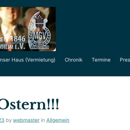
nser Haus (Vermietung)
Chronik
Termine
Pre
Ostern!!!
23
by
webmaster
in
Allgemein