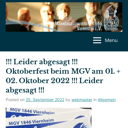
Skip
to
content
Menu
!!! Leider abgesagt !!!
Oktoberfest beim MGV am 01. +
02. Oktober 2022 !!! Leider
abgesagt !!!
Posted on
25. September 2022
by
webmaster
in
Allgemein